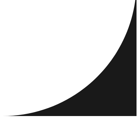
REJSEMÅL
AKTIVITETER
MØD OG NETVÆRK
RESSOURCER
FÆLLESSKAB