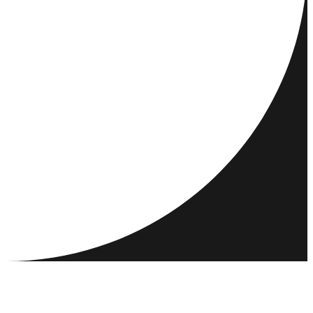
REJSEMÅL
AKTIVITETER
MØD OG NETVÆRK
RESSOURCER
FÆLLESSKAB