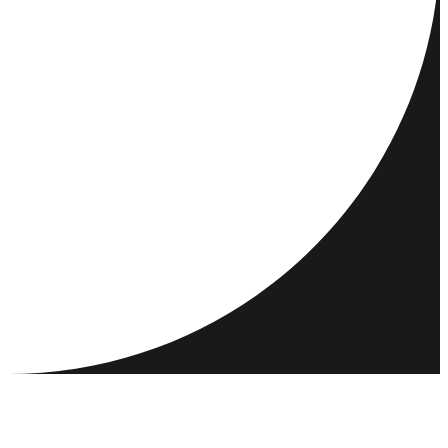
REJSEMÅL
AKTIVITETER
MØD OG NETVÆRK
RESSOURCER
FÆLLESSKAB