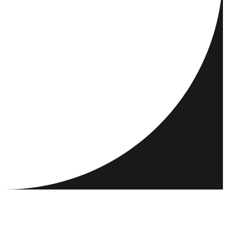
REISEMÅL
AKTIVITETER
MØT OG KJENN
RESSURSER
SAMFUNN