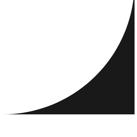
REISEMÅL
AKTIVITETER
MØT OG KJENN
RESSURSER
SAMFUNN