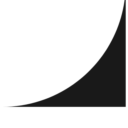
DESTINATIONS
ACTIVITÉS
RENCONTRER ET CONNECTER
RESSOURCES
COMMUNAUTÉ