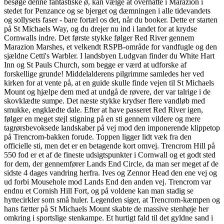
besøge denne fantastiske ø, kan vælge at overnatte i Marazion i
stedet for Penzance og se bjerget og dæmningen i alle tidevandets
og sollysets faser - bare fortæl os det, når du booker. Dette er starten
på St Michaels Way, og du drejer nu ind i landet for at krydse
Cornwalls indre. Det første stykke følger Red River gennem
Marazion Marshes, et velkendt RSPB-område for vandfugle og den
sjældne Cetti's Warbler. I landsbyen Ludgvan finder du White Hart
Inn og St Pauls Church, som begge er værd at udforske af
forskellige grunde! Middelalderens pilgrimme samledes her ved
kirken for at vente på, at en guide skulle finde vejen til St Michaels
Mount og hjælpe dem med at undgå de røvere, der var talrige i de
skovklædte sumpe. Det næste stykke krydser flere vandløb med
smukke, engklædte dale. Efter at have passeret Red River igen,
følger en meget stejl stigning på en sti gennem vildere og mere
tagrørsbevoksede landskaber på vej mod den imponerende klippetop
på Trencrom-bakken forude. Toppen ligger lidt væk fra den
officielle sti, men det er en betagende kort omvej. Trencrom Hill på
550 fod er et af de fineste udsigtspunkter i Cornwall og et godt sted
for dem, der gennemfører Lands End Circle, da man ser meget af de
sidste 4 dages vandring herfra. Ives og Zennor Head den ene vej og
ud forbi Mousehole mod Lands End den anden vej. Trencrom var
endnu et Cornish Hill Fort, og på voldene kan man stadig se
hyttecirkler som små huler. Legenden siger, at Trencrom-kæmpen og
hans fætter på St Michaels Mount skabte de massive stenhøje her
omkring i sportslige stenkampe. Et hurtigt fald til det gyldne sand i