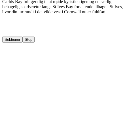
Carbis Bay bringer dig til at møde kyststien igen og en særlig
behagelig spadseretur langs St Ives Bay for at ende tilbage i St Ives,
hvor din tur rundt i det vilde vest i Cornwall nu er fuldført.
Sektioner
Stop
Stop 1
St. Ives
Stop 2
Penzance