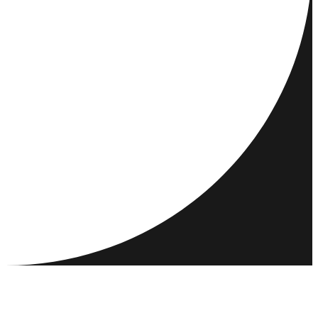
REJSEMÅL
AKTIVITETER
MØD OG NETVÆRK
RESSOURCER
FÆLLESSKAB