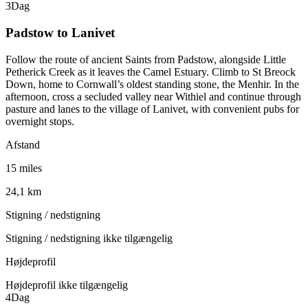
3
Dag
Padstow to Lanivet
Follow the route of ancient Saints from Padstow, alongside Little
Petherick Creek as it leaves the Camel Estuary. Climb to St Breock
Down, home to Cornwall’s oldest standing stone, the Menhir. In the
afternoon, cross a secluded valley near Withiel and continue through
pasture and lanes to the village of Lanivet, with convenient pubs for
overnight stops.
Afstand
15 miles
24,1 km
Stigning / nedstigning
Stigning / nedstigning ikke tilgængelig
Højdeprofil
Højdeprofil ikke tilgængelig
4
Dag