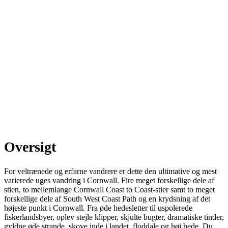
Oversigt
For veltrænede og erfarne vandrere er dette den ultimative og mest
varierede uges vandring i Cornwall. Fire meget forskellige dele af
stien, to mellemlange Cornwall Coast to Coast-stier samt to meget
forskellige dele af South West Coast Path og en krydsning af det
højeste punkt i Cornwall. Fra øde hedesletter til uspolerede
fiskerlandsbyer, oplev stejle klipper, skjulte bugter, dramatiske tinder,
gyldne øde strande, skove inde i landet, floddale og høj hede. Du