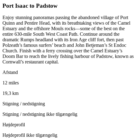
Port Isaac to Padstow
Enjoy stunning panoramas passing the abandoned village of Port
Quinn and Pentire Head, with its breathtaking views of the Camel
Estuary and the offshore Mouls rocks—some of the best on the
entire 630-mile South West Coast Path. Continue around the
dramatic Rumps headland with its Iron Age cliff fort, then past
Polzeath’s famous surfers’ beach and John Betjeman’s St Endoc
Church. Finish with a ferry crossing over the Camel Estuary’s
Doom Bar to reach the lively fishing harbour of Padstow, known as
Cornwall’s restaurant capital.
Afstand
12 miles
19,3 km
Stigning / nedstigning
Stigning / nedstigning ikke tilgængelig
Højdeprofil
Højdeprofil ikke tilgængelig