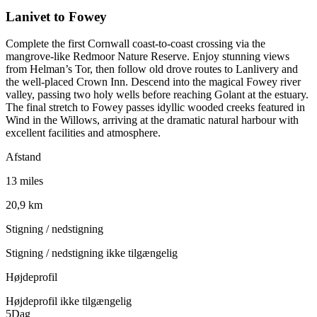
Lanivet to Fowey
Complete the first Cornwall coast-to-coast crossing via the
mangrove-like Redmoor Nature Reserve. Enjoy stunning views
from Helman’s Tor, then follow old drove routes to Lanlivery and
the well-placed Crown Inn. Descend into the magical Fowey river
valley, passing two holy wells before reaching Golant at the estuary.
The final stretch to Fowey passes idyllic wooded creeks featured in
Wind in the Willows, arriving at the dramatic natural harbour with
excellent facilities and atmosphere.
Afstand
13 miles
20,9 km
Stigning / nedstigning
Stigning / nedstigning ikke tilgængelig
Højdeprofil
Højdeprofil ikke tilgængelig
5
Dag