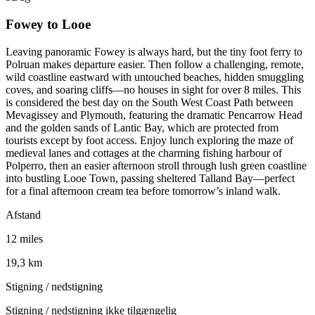
Fowey to Looe
Leaving panoramic Fowey is always hard, but the tiny foot ferry to
Polruan makes departure easier. Then follow a challenging, remote,
wild coastline eastward with untouched beaches, hidden smuggling
coves, and soaring cliffs—no houses in sight for over 8 miles. This
is considered the best day on the South West Coast Path between
Mevagissey and Plymouth, featuring the dramatic Pencarrow Head
and the golden sands of Lantic Bay, which are protected from
tourists except by foot access. Enjoy lunch exploring the maze of
medieval lanes and cottages at the charming fishing harbour of
Polperro, then an easier afternoon stroll through lush green coastline
into bustling Looe Town, passing sheltered Talland Bay—perfect
for a final afternoon cream tea before tomorrow’s inland walk.
Afstand
12 miles
19,3 km
Stigning / nedstigning
Stigning / nedstigning ikke tilgængelig