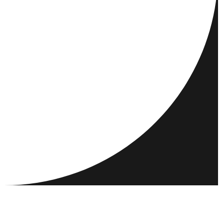
REJSEMÅL
AKTIVITETER
MØD OG NETVÆRK
RESSOURCER
FÆLLESSKAB