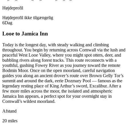
Højdeprofil
Højdeprofil ikke tilgængelig
6
Dag
Looe to Jamica Inn
Today is the longest day, with steady walking and climbing
throughout. You begin by returning across Cornwall via the lush and
peaceful West Looe Valley, where you might spot otters, deer, and
bubbling rivers along forest tracks. This route reconnects with a
youthful, gushing Fowey River as you journey toward the remote
Bodmin Moor. Once on the open moorland, careful navigation
guides you along an ancient drover’s route over Brown Gelly Tor’s
summit and around the dark, eerie Dozmary Pool — famous as the
legendary resting place of King Arthur’s sword, Excalibur. After a
few more miles across the moor, the isolated and atmospheric
Jamaica Inn appears, a perfect spot for your overnight stay in
Cornwall’s wildest moorland.
Afstand
20 miles