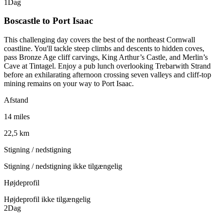
1
Dag
Boscastle to Port Isaac
This challenging day covers the best of the northeast Cornwall
coastline. You'll tackle steep climbs and descents to hidden coves,
pass Bronze Age cliff carvings, King Arthur’s Castle, and Merlin’s
Cave at Tintagel. Enjoy a pub lunch overlooking Trebarwith Strand
before an exhilarating afternoon crossing seven valleys and cliff-top
mining remains on your way to Port Isaac.
Afstand
14 miles
22,5 km
Stigning / nedstigning
Stigning / nedstigning ikke tilgængelig
Højdeprofil
Højdeprofil ikke tilgængelig
2
Dag