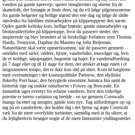
vandrer på gamle køreveje, sporer smuglerstier og stierne fra de
skattefolk, der forsøgte at finde dem, og du vil følge pilgrimsruterne
fra gamle helgener og hellige mænd den ene dag og følge de slidte
støvlesko fra hårdføre minearbejdere på klippetoppene den næste.
Oplev gamle keltiske kors, hellige brønde, gamle minearbejder og
bronzealderforter på klippetoppe, hvor du passerer steder, der
inspirerede og blev beundret af så forskellige forfattere som Thomas
Hardy, Tennyson, Daphne du Maurier og John Betjeman.
Naturelskere skal være opmærksomme, når de passerer gennem
områder med sæler, oddere, hjorte, vandrefalke, musvåger og, hvis
de er heldige, søpapegøjer, hugorme og hajer. En vandreudfordring
på 7 dage eller op til 11 dage for dem, der ønsker at tage ruten i et
langsommere tempo, det er ikke kun slid på stien. Kom til hægterne
med overnatninger i det kosmopolitiske Padstow, den idylliske
fiskerby Port Isaac, den berygtede ensomme Jamaica Inn samt de
historisk rige og unikke naturhavne i Fowey og Boscastle. En
fantastisk uges eventyr for erfarne vandrere, hvor den virkelige
præmie er turens variation og bredde - en tur gennem Cornwalls
mange facetter og ansigter, gamle som nye. Tag udfordringen op og
tag på en vandreferie, der holder dig i det fjerne og ægte Cornwall
væk fra de mere overfyldte turiststier, samtidig med at du sikrer, at
du lejlighedsvis besøger nogle af de mere fantastiske yndlingssteder.