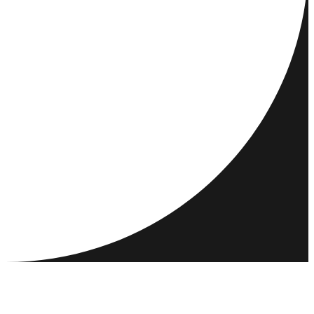
DESTINATIONS
ACTIVITÉS
RENCONTRER ET CONNECTER
RESSOURCES
COMMUNAUTÉ