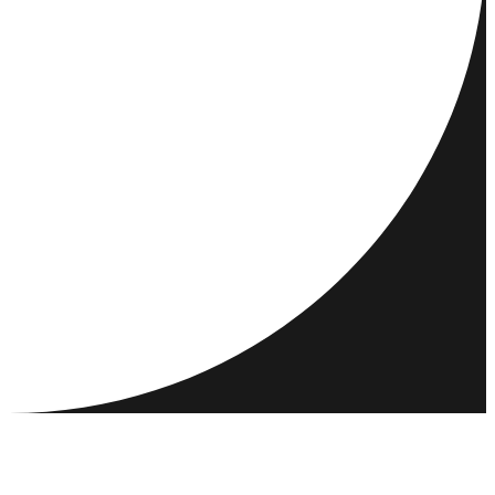
DESTINATIONS
ACTIVITÉS
RENCONTRER ET CONNECTER
RESSOURCES
COMMUNAUTÉ