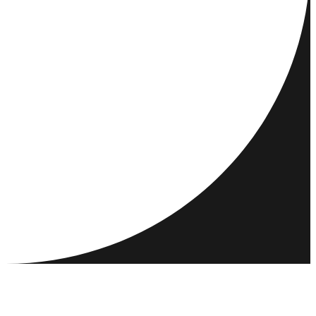
RESMÅL
AKTIVITETER
MÖT & KONTAKTA
RESURSER
GEMENSKAP