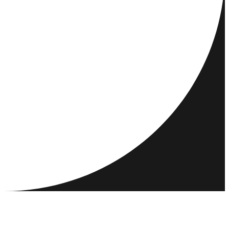
REISEMÅL
AKTIVITETER
MØT OG KJENN
RESSURSER
SAMFUNN