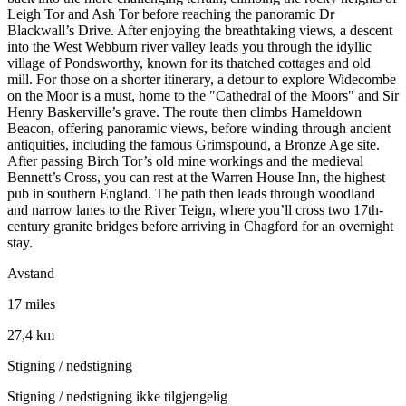
Leigh Tor and Ash Tor before reaching the panoramic Dr
Blackwall’s Drive. After enjoying the breathtaking views, a descent
into the West Webburn river valley leads you through the idyllic
village of Pondsworthy, known for its thatched cottages and old
mill. For those on a shorter itinerary, a detour to explore Widecombe
on the Moor is a must, home to the "Cathedral of the Moors" and Sir
Henry Baskerville’s grave. The route then climbs Hameldown
Beacon, offering panoramic views, before winding through ancient
antiquities, including the famous Grimspound, a Bronze Age site.
After passing Birch Tor’s old mine workings and the medieval
Bennett’s Cross, you can rest at the Warren House Inn, the highest
pub in southern England. The path then leads through woodland
and narrow lanes to the River Teign, where you’ll cross two 17th-
century granite bridges before arriving in Chagford for an overnight
stay.
Avstand
17 miles
27,4 km
Stigning / nedstigning
Stigning / nedstigning ikke tilgjengelig