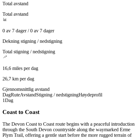
Total avstand
Total avstand
0 av 7 dager / 0 av 7 dager
Dekning stigning / nedstigning
Total stigning / nedstigning
16,6 miles per dag
26,7 km per dag
Gjennomsnittlig avstand
Dag
Rute
Avstand
Stigning / nedstigning
Høydeprofil
1
Dag
Coast to Coast
The Devon Coast to Coast route begins with a peaceful introduction
through the South Devon countryside along the waymarked Erme
Plym Trail, offering a gentle start before the more rugged terrain of