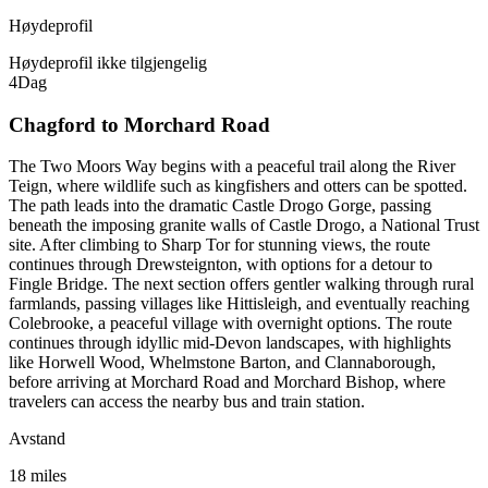
Høydeprofil
Høydeprofil ikke tilgjengelig
4
Dag
Chagford to Morchard Road
The Two Moors Way begins with a peaceful trail along the River
Teign, where wildlife such as kingfishers and otters can be spotted.
The path leads into the dramatic Castle Drogo Gorge, passing
beneath the imposing granite walls of Castle Drogo, a National Trust
site. After climbing to Sharp Tor for stunning views, the route
continues through Drewsteignton, with options for a detour to
Fingle Bridge. The next section offers gentler walking through rural
farmlands, passing villages like Hittisleigh, and eventually reaching
Colebrooke, a peaceful village with overnight options. The route
continues through idyllic mid-Devon landscapes, with highlights
like Horwell Wood, Whelmstone Barton, and Clannaborough,
before arriving at Morchard Road and Morchard Bishop, where
travelers can access the nearby bus and train station.
Avstand
18 miles