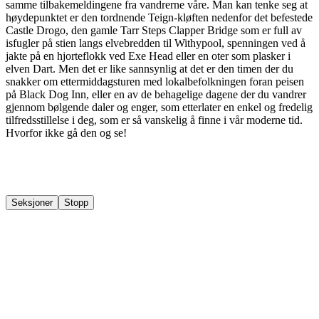
samme tilbakemeldingene fra vandrerne våre. Man kan tenke seg at
høydepunktet er den tordnende Teign-kløften nedenfor det befestede
Castle Drogo, den gamle Tarr Steps Clapper Bridge som er full av
isfugler på stien langs elvebredden til Withypool, spenningen ved å
jakte på en hjorteflokk ved Exe Head eller en oter som plasker i
elven Dart. Men det er like sannsynlig at det er den timen der du
snakker om ettermiddagsturen med lokalbefolkningen foran peisen
på Black Dog Inn, eller en av de behagelige dagene der du vandrer
gjennom bølgende daler og enger, som etterlater en enkel og fredelig
tilfredsstillelse i deg, som er så vanskelig å finne i vår moderne tid.
Hvorfor ikke gå den og se!
Seksjoner
Stopp
1
Coast to Coast
2
Ivybridge to Holne