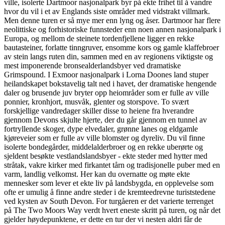
ville, isolerte Dartmoor nasjonalpark byr på ekte frihet til å vandre
hvor du vil i et av Englands siste områder med vidstrakt villmark.
Men denne turen er så mye mer enn lyng og åser. Dartmoor har flere
neolittiske og forhistoriske funnsteder enn noen annen nasjonalpark i
Europa, og mellom de steinete tordenfjellene ligger en rekke
bautasteiner, forlatte tinngruver, ensomme kors og gamle klaffebroer
av stein langs ruten din, sammen med en av regionens viktigste og
mest imponerende bronsealderlandsbyer ved dramatiske
Grimspound. I Exmoor nasjonalpark i Lorna Doones land stuper
heilandskapet bokstavelig talt ned i havet, der dramatiske hengende
daler og brusende juv bryter opp heiområder som er fulle av ville
ponnier, kronhjort, musvåk, glenter og storspove. To svært
forskjellige vandredager skiller disse to heiene fra hverandre
gjennom Devons skjulte hjerte, der du går gjennom en tunnel av
fortryllende skoger, dype elvedaler, grønne lanes og eldgamle
kjøreveier som er fulle av ville blomster og dyreliv. Du vil finne
isolerte bondegårder, middelalderbroer og en rekke uberørte og
sjeldent besøkte vestlandslandsbyer - ekte steder med hytter med
stråtak, vakre kirker med firkantet tårn og tradisjonelle puber med en
varm, landlig velkomst. Her kan du overnatte og møte ekte
mennesker som lever et ekte liv på landsbygda, en opplevelse som
ofte er umulig å finne andre steder i de kremteedrevne turiststedene
ved kysten av South Devon. For turgåeren er det varierte terrenget
på The Two Moors Way verdt hvert eneste skritt på turen, og når det
gjelder høydepunktene, er dette en tur der vi nesten aldri får de