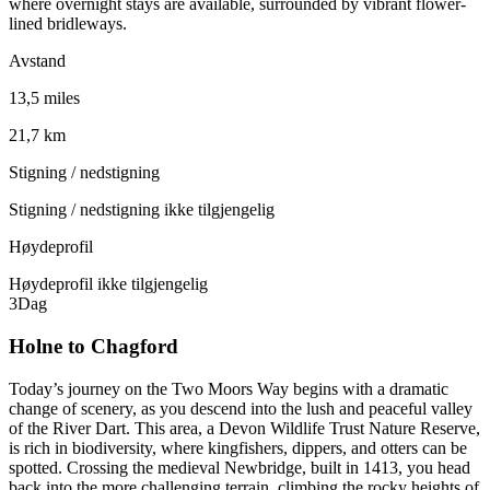
where overnight stays are available, surrounded by vibrant flower-
lined bridleways.
Avstand
13,5 miles
21,7 km
Stigning / nedstigning
Stigning / nedstigning ikke tilgjengelig
Høydeprofil
Høydeprofil ikke tilgjengelig
3
Dag
Holne to Chagford
Today’s journey on the Two Moors Way begins with a dramatic
change of scenery, as you descend into the lush and peaceful valley
of the River Dart. This area, a Devon Wildlife Trust Nature Reserve,
is rich in biodiversity, where kingfishers, dippers, and otters can be
spotted. Crossing the medieval Newbridge, built in 1413, you head
back into the more challenging terrain, climbing the rocky heights of