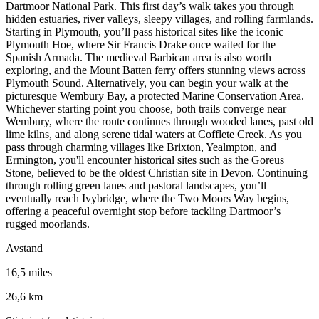
Dartmoor National Park. This first day’s walk takes you through
hidden estuaries, river valleys, sleepy villages, and rolling farmlands.
Starting in Plymouth, you’ll pass historical sites like the iconic
Plymouth Hoe, where Sir Francis Drake once waited for the
Spanish Armada. The medieval Barbican area is also worth
exploring, and the Mount Batten ferry offers stunning views across
Plymouth Sound. Alternatively, you can begin your walk at the
picturesque Wembury Bay, a protected Marine Conservation Area.
Whichever starting point you choose, both trails converge near
Wembury, where the route continues through wooded lanes, past old
lime kilns, and along serene tidal waters at Cofflete Creek. As you
pass through charming villages like Brixton, Yealmpton, and
Ermington, you'll encounter historical sites such as the Goreus
Stone, believed to be the oldest Christian site in Devon. Continuing
through rolling green lanes and pastoral landscapes, you’ll
eventually reach Ivybridge, where the Two Moors Way begins,
offering a peaceful overnight stop before tackling Dartmoor’s
rugged moorlands.
Avstand
16,5 miles
26,6 km