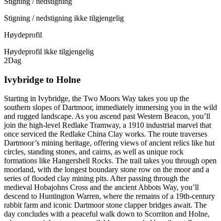
Stigning / nedstigning
Stigning / nedstigning ikke tilgjengelig
Høydeprofil
Høydeprofil ikke tilgjengelig
2
Dag
Ivybridge to Holne
Starting in Ivybridge, the Two Moors Way takes you up the
southern slopes of Dartmoor, immediately immersing you in the wild
and rugged landscape. As you ascend past Western Beacon, you’ll
join the high-level Redlake Tramway, a 1910 industrial marvel that
once serviced the Redlake China Clay works. The route traverses
Dartmoor’s mining heritage, offering views of ancient relics like hut
circles, standing stones, and cairns, as well as unique rock
formations like Hangershell Rocks. The trail takes you through open
moorland, with the longest boundary stone row on the moor and a
series of flooded clay mining pits. After passing through the
medieval Hobajohns Cross and the ancient Abbots Way, you’ll
descend to Huntington Warren, where the remains of a 19th-century
rabbit farm and iconic Dartmoor stone clapper bridges await. The
day concludes with a peaceful walk down to Scorriton and Holne,