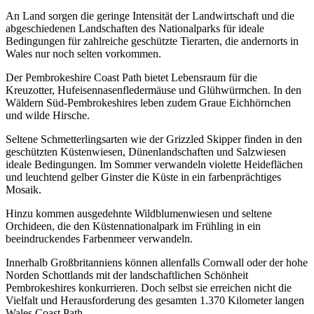
An Land sorgen die geringe Intensität der Landwirtschaft und die
abgeschiedenen Landschaften des Nationalparks für ideale
Bedingungen für zahlreiche geschützte Tierarten, die andernorts in
Wales nur noch selten vorkommen.
Der Pembrokeshire Coast Path bietet Lebensraum für die
Kreuzotter, Hufeisennasenfledermäuse und Glühwürmchen. In den
Wäldern Süd-Pembrokeshires leben zudem Graue Eichhörnchen
und wilde Hirsche.
Seltene Schmetterlingsarten wie der Grizzled Skipper finden in den
geschützten Küstenwiesen, Dünenlandschaften und Salzwiesen
ideale Bedingungen. Im Sommer verwandeln violette Heideflächen
und leuchtend gelber Ginster die Küste in ein farbenprächtiges
Mosaik.
Hinzu kommen ausgedehnte Wildblumenwiesen und seltene
Orchideen, die den Küstennationalpark im Frühling in ein
beeindruckendes Farbenmeer verwandeln.
Innerhalb Großbritanniens können allenfalls Cornwall oder der hohe
Norden Schottlands mit der landschaftlichen Schönheit
Pembrokeshires konkurrieren. Doch selbst sie erreichen nicht die
Vielfalt und Herausforderung des gesamten 1.370 Kilometer langen
Wales Coast Path.