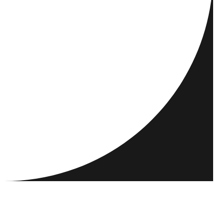
REISEZIELE
AKTIVITÄTEN
TREFFEN & VERBINDEN
RESSOURCEN
GEMEINSCHAFT