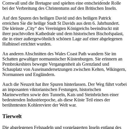
Cornwall und die Bretagne und spielten eine entscheidende Rolle
bei der Verbreitung des Christentums auf den Britischen Inseln.
Auf den Spuren des heiligen David und des heiligen Patrick
erreichen Sie die heilige Stadt St Davids aus dem 6. Jahrhundert.
Die kleinste „City“ des Vereinigten Königreichs beeindruckt mit
ihrer prachtvollen Kathedrale und dem historischen Bischofspalast,
die in einer außergewöhnlich schönen Lage auf einer abgelegenen
Halbinsel errichtet wurden.
An anderen Abschnitten des Wales Coast Path wandern Sie im
Schatten gewaltiger normannischer Küstenburgen. Sie erinnern an
Pembrokeshires bewegte Vergangenheit als Grenzland und
Schauplatz von Auseinandersetzungen zwischen Kelten, Wikingern,
Normannen und Engländern.
Auch die Neuzeit hat ihre Spuren hinterlassen. Der Weg führt vorbei
an imposanten viktorianischen Festungen, historischen
Marinewerften sowie den Tunneln, Kais und Steinbrüchen einer
bedeutenden Industrieepoche, als diese Küste Teil eines der
berühmtesten Kohlereviere der Welt war.
Tierwelt
Die abgelegenen Felsnadeln und vorgelagerten Inseln entlang des