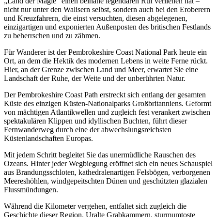
„Land der Magie“ einen beinahe legendären Ruf verliehen hat –
nicht nur unter den Walisern selbst, sondern auch bei den Eroberern
und Kreuzfahrern, die einst versuchten, diesen abgelegenen,
einzigartigen und exponierten Außenposten des britischen Festlands
zu beherrschen und zu zähmen.
Für Wanderer ist der Pembrokeshire Coast National Park heute ein
Ort, an dem die Hektik des modernen Lebens in weite Ferne rückt.
Hier, an der Grenze zwischen Land und Meer, erwartet Sie eine
Landschaft der Ruhe, der Weite und der unberührten Natur.
Der Pembrokeshire Coast Path erstreckt sich entlang der gesamten
Küste des einzigen Küsten-Nationalparks Großbritanniens. Geformt
von mächtigen Atlantikwellen und zugleich fest verankert zwischen
spektakulären Klippen und idyllischen Buchten, führt dieser
Fernwanderweg durch eine der abwechslungsreichsten
Küstenlandschaften Europas.
Mit jedem Schritt begleitet Sie das unermüdliche Rauschen des
Ozeans. Hinter jeder Wegbiegung eröffnet sich ein neues Schauspiel
aus Brandungsschloten, kathedralenartigen Felsbögen, verborgenen
Meereshöhlen, windgepeitschten Dünen und geschützten glazialen
Flussmündungen.
Während die Kilometer vergehen, entfaltet sich zugleich die
Geschichte dieser Region. Uralte Grabkammern, sturmumtoste