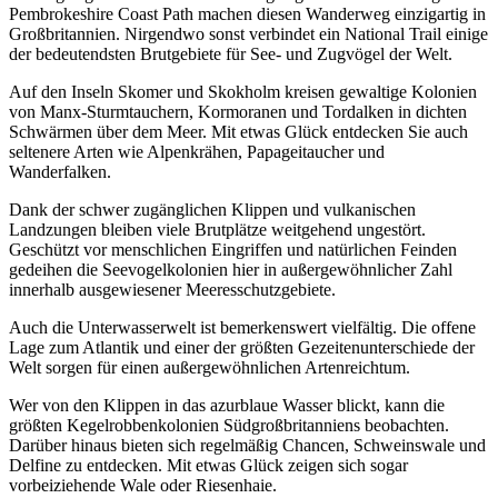
Pembrokeshire Coast Path machen diesen Wanderweg einzigartig in
Großbritannien. Nirgendwo sonst verbindet ein National Trail einige
der bedeutendsten Brutgebiete für See- und Zugvögel der Welt.
Auf den Inseln Skomer und Skokholm kreisen gewaltige Kolonien
von Manx-Sturmtauchern, Kormoranen und Tordalken in dichten
Schwärmen über dem Meer. Mit etwas Glück entdecken Sie auch
seltenere Arten wie Alpenkrähen, Papageitaucher und
Wanderfalken.
Dank der schwer zugänglichen Klippen und vulkanischen
Landzungen bleiben viele Brutplätze weitgehend ungestört.
Geschützt vor menschlichen Eingriffen und natürlichen Feinden
gedeihen die Seevogelkolonien hier in außergewöhnlicher Zahl
innerhalb ausgewiesener Meeresschutzgebiete.
Auch die Unterwasserwelt ist bemerkenswert vielfältig. Die offene
Lage zum Atlantik und einer der größten Gezeitenunterschiede der
Welt sorgen für einen außergewöhnlichen Artenreichtum.
Wer von den Klippen in das azurblaue Wasser blickt, kann die
größten Kegelrobbenkolonien Südgroßbritanniens beobachten.
Darüber hinaus bieten sich regelmäßig Chancen, Schweinswale und
Delfine zu entdecken. Mit etwas Glück zeigen sich sogar
vorbeiziehende Wale oder Riesenhaie.