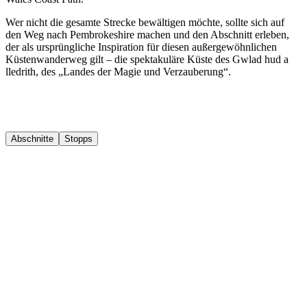
Wer nicht die gesamte Strecke bewältigen möchte, sollte sich auf
den Weg nach Pembrokeshire machen und den Abschnitt erleben,
der als ursprüngliche Inspiration für diesen außergewöhnlichen
Küstenwanderweg gilt – die spektakuläre Küste des Gwlad hud a
lledrith, des „Landes der Magie und Verzauberung“.
Abschnitte
Stopps
1
Section 1 : Amroth to Manorbier