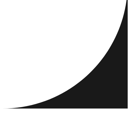
REISEZIELE
AKTIVITÄTEN
TREFFEN & VERBINDEN
RESSOURCEN
GEMEINSCHAFT