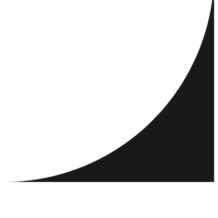
REISEZIELE
AKTIVITÄTEN
TREFFEN & VERBINDEN
RESSOURCEN
GEMEINSCHAFT