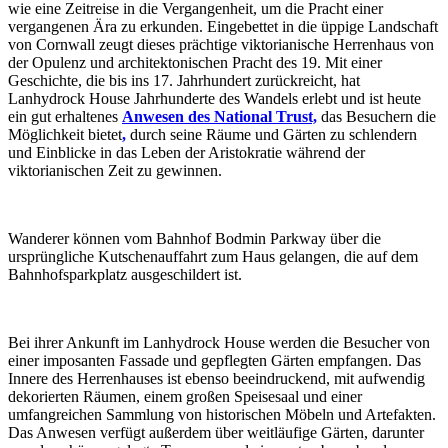
wie eine Zeitreise in die Vergangenheit, um die Pracht einer
vergangenen Ära zu erkunden. Eingebettet in die üppige Landschaft
von Cornwall zeugt dieses prächtige viktorianische Herrenhaus von
der Opulenz und architektonischen Pracht des 19. Mit einer
Geschichte, die bis ins 17. Jahrhundert zurückreicht, hat
Lanhydrock House Jahrhunderte des Wandels erlebt und ist heute
ein gut erhaltenes
Anwesen des National Trust,
das Besuchern die
Möglichkeit bietet
,
durch seine Räume und Gärten zu schlendern
und Einblicke in das Leben der Aristokratie während der
viktorianischen Zeit zu gewinnen.
Wanderer können vom Bahnhof Bodmin Parkway über die
ursprüngliche Kutschenauffahrt zum Haus gelangen, die auf dem
Bahnhofsparkplatz ausgeschildert ist.
Bei ihrer Ankunft im Lanhydrock House werden die Besucher von
einer imposanten Fassade und gepflegten Gärten empfangen. Das
Innere des Herrenhauses ist ebenso beeindruckend, mit aufwendig
dekorierten Räumen, einem großen Speisesaal und einer
umfangreichen Sammlung von historischen Möbeln und Artefakten.
Das Anwesen verfügt außerdem über weitläufige Gärten, darunter