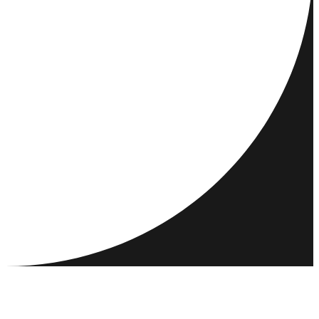
REISEZIELE
AKTIVITÄTEN
TREFFEN & VERBINDEN
RESSOURCEN
GEMEINSCHAFT