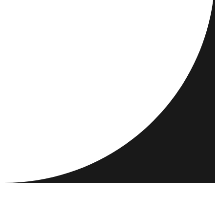
REISEZIELE
AKTIVITÄTEN
TREFFEN & VERBINDEN
RESSOURCEN
GEMEINSCHAFT