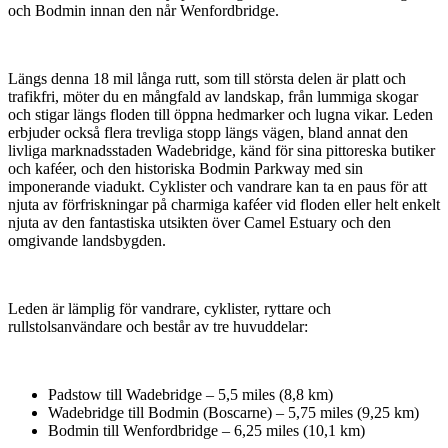
och Bodmin innan den når Wenfordbridge.
Längs denna 18 mil långa rutt, som till största delen är platt och
trafikfri, möter du en mångfald av landskap, från lummiga skogar
och stigar längs floden till öppna hedmarker och lugna vikar. Leden
erbjuder också flera trevliga stopp längs vägen, bland annat den
livliga marknadsstaden Wadebridge, känd för sina pittoreska butiker
och kaféer, och den historiska Bodmin Parkway med sin
imponerande viadukt. Cyklister och vandrare kan ta en paus för att
njuta av förfriskningar på charmiga kaféer vid floden eller helt enkelt
njuta av den fantastiska utsikten över Camel Estuary och den
omgivande landsbygden.
Leden är lämplig för vandrare, cyklister, ryttare och
rullstolsanvändare och består av tre huvuddelar:
Padstow till Wadebridge – 5,5 miles (8,8 km)
Wadebridge till Bodmin (Boscarne) – 5,75 miles (9,25 km)
Bodmin till Wenfordbridge – 6,25 miles (10,1 km)