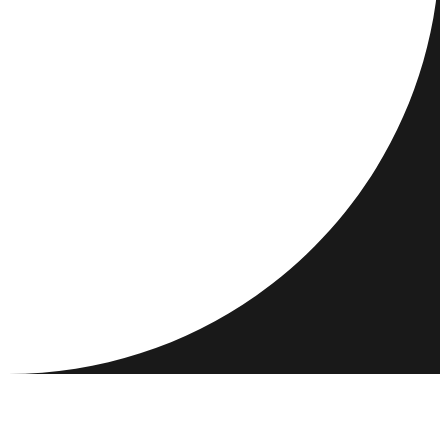
RESMÅL
AKTIVITETER
MÖT & KONTAKTA
RESURSER
GEMENSKAP