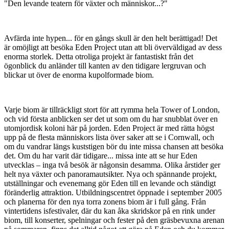
"Den levande teatern för växter och människor...?"
Avfärda inte hypen... för en gångs skull är den helt berättigad! Det
är omöjligt att besöka Eden Project utan att bli överväldigad av dess
enorma storlek. Detta otroliga projekt är fantastiskt från det
ögonblick du anländer till kanten av den tidigare lergruvan och
blickar ut över de enorma kupolformade biom.
Varje biom är tillräckligt stort för att rymma hela Tower of London,
och vid första anblicken ser det ut som om du har snubblat över en
utomjordisk koloni här på jorden. Eden Project är med rätta högst
upp på de flesta människors lista över saker att se i Cornwall, och
om du vandrar längs kuststigen bör du inte missa chansen att besöka
det. Om du har varit där tidigare... missa inte att se hur Eden
utvecklas – inga två besök är någonsin desamma. Olika årstider ger
helt nya växter och panoramautsikter. Nya och spännande projekt,
utställningar och evenemang gör Eden till en levande och ständigt
föränderlig attraktion. Utbildningscentret öppnade i september 2005
och planerna för den nya torra zonens biom är i full gång. Från
vintertidens isfestivaler, där du kan åka skridskor på en rink under
biom, till konserter, spelningar och fester på den gräsbevuxna arenan