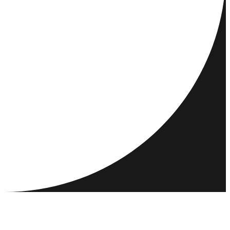
RESMÅL
AKTIVITETER
MÖT & KONTAKTA
RESURSER
GEMENSKAP