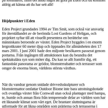
på sommaren, finns det alltid något att göra på Eden och du kommer
aldrig att känna att du har sett allt!
Höjdpunkter i Eden
Eden Project grundades 1994 av Tim Smit, som också var ansvarig
för återställandet av de berömda Lost Gardens of Heligan, och
projektet syftar till att visuellt presentera en berättelse om
människans beroende av växter. Eden Project byggdes i en enorm
lergrottkrater 60 meter djup och öppnades för allmänheten den 17
mars 2001. I juni 2001 hade den miljonte besökaren passerat genom
portarna. Från ingången till attraktionen kan du beundra det
spektakulära syn som möter dig. Du kan se allt framför dig, ett
fantastiskt panorama av grödor, blomsterrabatter och terrasser som
omger de enorma biom, världens största växthus.
När du vandrar genom snidade drivvedsskulpturer och
blomstermattor omfattar Outdoor Biome inte bara utrotningshotade
och ovanliga växter från Cornwall utan också plantager med hampa,
te, humle och annan flora från tempererade delar av världen som har
ett liknande klimat som vårt eget. De brantare sluttningarna är
utformade för att likna områden som prärierna och terrasserna i