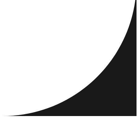
RESMÅL
AKTIVITETER
MÖT & KONTAKTA
RESURSER
GEMENSKAP